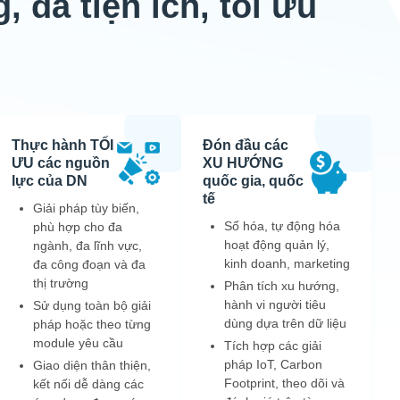
, đa tiện ích, tối ưu
Thực hành TỐI
Đón đầu các
ƯU các nguồn
XU HƯỚNG
lực của DN
quốc gia, quốc
tế
Giải pháp tùy biến,
Số hóa, tự động hóa
phù hợp cho đa
hoạt động quản lý,
ngành, đa lĩnh vực,
kinh doanh, marketing
đa công đoạn và đa
thị trường
Phân tích xu hướng,
hành vi người tiêu
Sử dụng toàn bộ giải
dùng dựa trên dữ liệu
pháp hoặc theo từng
module yêu cầu
Tích hợp các giải
pháp IoT, Carbon
Giao diện thân thiện,
Footprint, theo dõi và
kết nối dễ dàng các