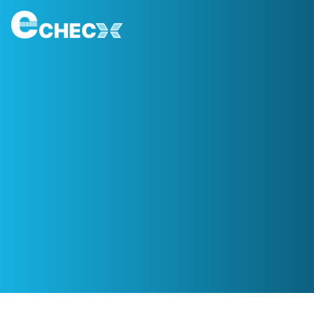
Nền Tảng Xác Thực Sản Phẩm &
Hàng Hóa Uy Tín
ECheck là nền tảng xác thực sản phẩm, hàng hóa dựa
vào hệ thống dữ liệu gốc, được kết nối với các cổng thông
tin dữ liệu quốc gia với các giải pháp toàn diện, công nghệ
bảo mật hàng đầu đảm bảo các thông tin, dữ liệu về sản
phẩm hàng hóa sản xuất, nhập khẩu được xác thực chính
xác, kịp thời, phù hợp với các nhu cầu của người dùng,
đơn vị thương mại trong và ngoài nước
Yêu cầu tư vấn