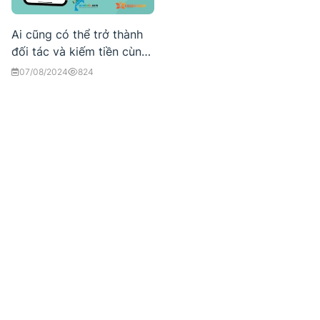
Ai cũng có thể trở thành
đối tác và kiếm tiền cùng
echeck.numbala
07/08/2024
824