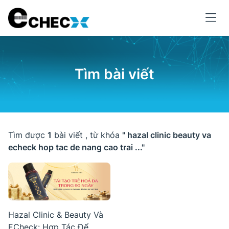
Tìm bài viết
Tìm được
1
bài viết , từ khóa
" hazal clinic beauty va
echeck hop tac de nang cao trai ..."
Hazal Clinic & Beauty Và
ECheck: Hợp Tác Để