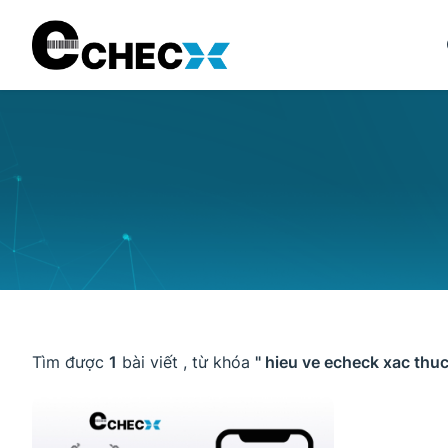
Tìm được
1
bài viết , từ khóa
" hieu ve echeck xac thu