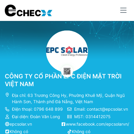
CÔNG TY CỔ PHẦN EPC ĐIỆN MẶT TRỜI
VIỆT NAM
Địa chỉ: 63 Trương Công Hy, Phường Khuê Mỹ, Quận Ngũ
Hành Sơn, Thành phố Đà Nẵng, Việt Nam
Điện thoại: 0796 648 899
Email:
contact@epcsolar.vn
Đại diện: Đoàn Văn Long
MST: 0314412075
epcsolar.vn
www.facebook.com/epcsolarvn/
Không có
Không có