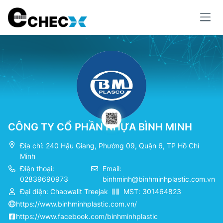
CÔNG TY CỔ PHẦN NHỰA BÌNH MINH
Địa chỉ: 240 Hậu Giang, Phường 09, Quận 6, TP Hồ Chí
Minh
Điện thoại:
Email:
02839690973
binhminh@binhminhplastic.com.vn
Đại diện: Chaowalit Treejak
MST: 301464823
https://www.binhminhplastic.com.vn/
https://www.facebook.com/binhminhplastic