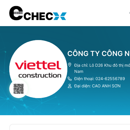
CÔNG TY CÔNG N
Địa chỉ: Lô D26 Khu đô thị m
Nam
Điện thoại: 024-62556789
Đại diện: CAO ANH SƠN