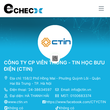
CÔNG TY CP VIỄN THÔNG - TIN HỌC BƯU
ĐIỆN (CTIN)
Địa chỉ: 158/2 Phố Hồng Mai - Phường Quỳnh Lôi - Quận
Hai Bà Trưng - TP. Hà Nội
Điện thoại: ’24-38634597
Email:
info@ctin.vn
Đại diện: HÀ THANH HẢI
MST: 0100683374
www.ctin.vn
https://www.facebook.com/CTYCTIN
Không có
Không có