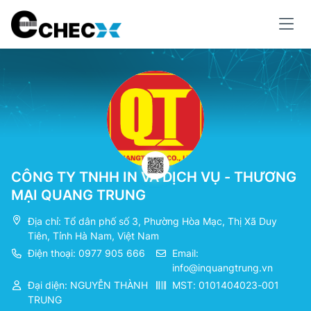
CÔNG TY TNHH IN VÀ DỊCH VỤ - THƯƠNG
MẠI QUANG TRUNG
Địa chỉ: Tổ dân phố số 3, Phường Hòa Mạc, Thị Xã Duy
Tiên, Tỉnh Hà Nam, Việt Nam
Điện thoại: 0977 905 666
Email:
info@inquangtrung.vn
Đại diện: NGUYỄN THÀNH
MST: 0101404023-001
TRUNG