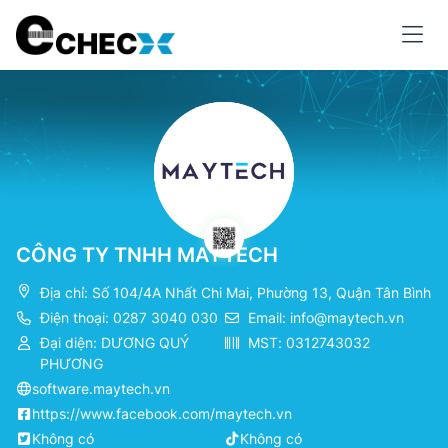
CÔNG TY TNHH MAYTECH
Địa chỉ: Số 104/4A Nhất Chi Mai, Phường 13, Quận Tân Bình
Điện thoại: 0287 3040 030
Email:
info@maytech.vn
Đại diện: DƯƠNG QUÝ
MST: 0312743032
PHƯƠNG
software.maytech.vn
https://www.facebook.com/maytech.vn
Không có
Không có