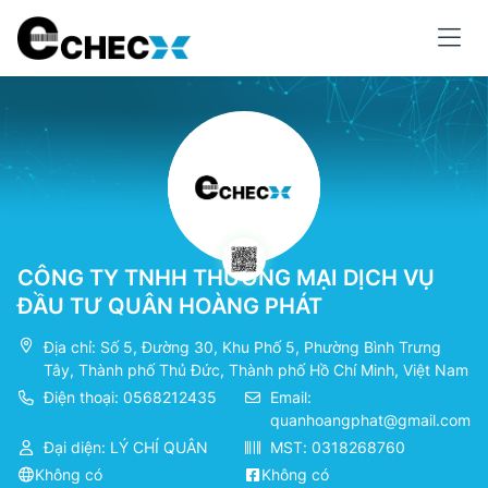
CÔNG TY TNHH THƯƠNG MẠI DỊCH VỤ
ĐẦU TƯ QUÂN HOÀNG PHÁT
Địa chỉ: Số 5, Đường 30, Khu Phố 5, Phường Bình Trưng
Tây, Thành phố Thủ Đức, Thành phố Hồ Chí Minh, Việt Nam
Điện thoại: 0568212435
Email:
quanhoangphat@gmail.com
Đại diện: LÝ CHÍ QUÂN
MST: 0318268760
Không có
Không có