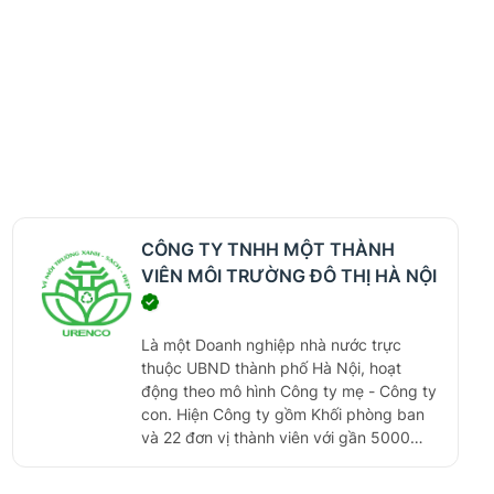
CÔNG TY TNHH MỘT THÀNH
VIÊN MÔI TRƯỜNG ĐÔ THỊ HÀ NỘI
Là một Doanh nghiệp nhà nước trực
thuộc UBND thành phố Hà Nội, hoạt
động theo mô hình Công ty mẹ - Công ty
con. Hiện Công ty gồm Khối phòng ban
và 22 đơn vị thành viên với gần 5000
CB-CNV lao động. Được thành lập từ
năm 1960, với 60 năm kinh nghiệm của