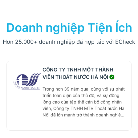
Doanh nghiệp Tiện Ích
Hơn 25.000+ doanh nghiệp đã hợp tác với ECheck
CÔNG TY TNHH MỘT THÀNH
VIÊN THOÁT NƯỚC HÀ NỘI
Trong hơn 39 năm qua, cùng với sự phát
triển toàn diện của thủ đô, và sự đồng
lòng cao của tập thể cán bộ công nhân
viên, Công ty TNHH MTV Thoát nước Hà
Nội đã lớn mạnh trở thành doanh nghiệp
Nhà nước hạng I có vai trò chủ lực trong
công tác quản lý duy trì hệ thống thoát
nước của Thủ đô. Với sự nỗ lực của công