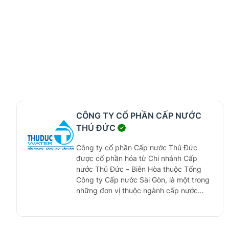
CÔNG TY CỔ PHẦN CẤP NƯỚC
THỦ ĐỨC
Công ty cổ phần Cấp nước Thủ Đức
được cổ phần hóa từ Chi nhánh Cấp
nước Thủ Đức – Biên Hòa thuộc Tổng
Công ty Cấp nước Sài Gòn, là một trong
những đơn vị thuộc ngành cấp nước
được cổ phần hóa đầu tiên trong cả
nước. UBND Thành phố Hồ Chí Minh ký
Quyết định số 6662/QĐ-UBND ngày