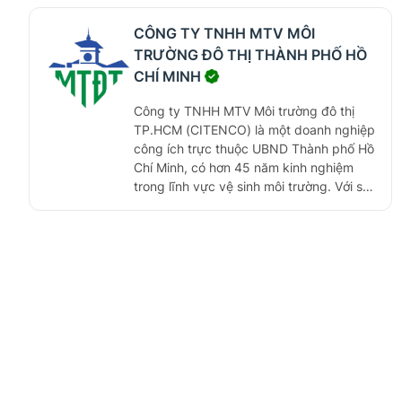
31/12/2005 phê duyệt phương án và
chuyển Chi nhánh Cấp nước Thủ Đức
CÔNG TY TNHH MTV MÔI
thành Công ty cổ phần Cấp nước Thủ
TRƯỜNG ĐÔ THỊ THÀNH PHỐ HỒ
Đức.
CHÍ MINH
Công ty TNHH MTV Môi trường đô thị
TP.HCM (CITENCO) là một doanh nghiệp
công ích trực thuộc UBND Thành phố Hồ
Chí Minh, có hơn 45 năm kinh nghiệm
trong lĩnh vực vệ sinh môi trường. Với sự
phát triển của các trang thiết bị, phương
tiện và công nghệ hiện đại, CITENCO có
đội ngũ cán bộ, chuyên viên, công nhân
lành nghề, đáp ứng mọi nhu cầu của
khách hàng trong thu gom, vận chuyển
và xử lý chất thải. Đặc biệt, công ty là
một đơn vị chủ lực thực hiện nhiệm vụ
chính trị về vệ sinh môi trường của Thành
phố.