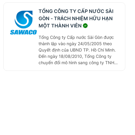
mình, URENCO không chỉ là thương hiệu
hàng đầu Việt Nam về quản lý môi
TỔNG CÔNG TY CẤP NƯỚC SÀI
trường đô thị và công nghiệp mà đã
GÒN - TRÁCH NHIỆM HỮU HẠN
vươn xa ra tầm quốc tế.
MỘT THÀNH VIÊN
Tổng Công ty Cấp nước Sài Gòn được
thành lập vào ngày 24/05/2005 theo
Quyết định của UBND TP. Hồ Chí Minh.
Đến ngày 18/08/2010, Tổng Công ty
chuyển đổi mô hình sang công ty TNHH
MTV, hoạt động theo hình thức Công ty
mẹ-Công ty con với 15 công ty thành
viên và 03 công ty liên kết.