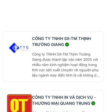
S
t
t
r
o
n
g
n
h
CÔNG TY TNHH SX-TM THỊNH
ữ
TRƯỜNG GIANG
n
g
Công ty TNHH SX-TM Thịnh Trường
đ
Giang được thành lập vào năm 2005 với
ơ
nhiều năm kinh nghiệm hoạt động trong
n
v
lĩnh vực sản xuất chuyên về nguyên phụ
ị
liệu ngành may điển hình là vải không dệt
t
và mex, keo dựng. Các sản phẩm luôn
i
có sẳn với số lượng lớn đáp ứng mọi yêu
ê
cầu của khách hàng, phục vụ mọi ngành
n
nghề bao gồm cả thị trường trong nước
CÔNG TY TNHH IN VÀ DỊCH VỤ -
p
và xuất khẩu.
h
THƯƠNG MẠI QUANG TRUNG
o
n