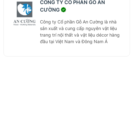
CÔNG TY CỔ PHẦN GỖ AN
xây dựng chất lượng cao và đầu tư vào
CƯỜNG
bất động sản, với mục tiêu trở thành
doanh nghiệp đa quốc gia hàng đầu
Công ty Cổ phần Gỗ An Cường là nhà
trong hai lĩnh vực cốt lõi: sản xuất vật
sản xuất và cung cấp nguyên vật liệu
liệu xây dựng đồng bộ và đầu tư bất
trang trí nội thất và vật liệu décor hàng
động sản. Công ty cam kết mang đến
đầu tại Việt Nam và Đông Nam Á
giải pháp toàn diện và dịch vụ tối ưu cho
khách hàng, góp phần vào sự phát triển
bền vững của nền kinh tế và cộng đồng.