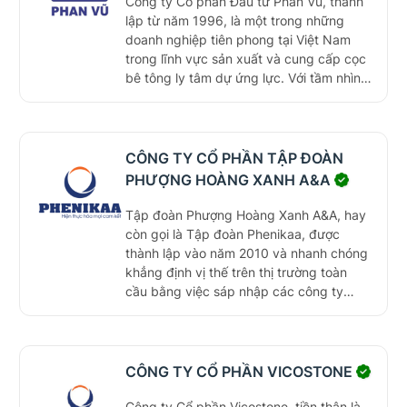
Công ty Cổ phần Đầu tư Phan Vũ, thành
lập từ năm 1996, là một trong những
doanh nghiệp tiên phong tại Việt Nam
trong lĩnh vực sản xuất và cung cấp cọc
bê tông ly tâm dự ứng lực. Với tầm nhìn
chiến lược và cam kết chất lượng, Phan
Vũ đã góp phần thay đổi và nâng cao
hiệu quả của các giải pháp nền móng
xây dựng. Trải qua hơn hai thập kỷ phát
CÔNG TY CỔ PHẦN TẬP ĐOÀN
triển, Phan Vũ không chỉ đáp ứng nhu
PHƯỢNG HOÀNG XANH A&A
cầu của thị trường trong nước mà còn
khẳng định vị thế của mình bằng việc áp
Tập đoàn Phượng Hoàng Xanh A&A, hay
dụng công nghệ hiện đại và bảo vệ môi
còn gọi là Tập đoàn Phenikaa, được
trường, hướng tới mục tiêu phát triển bền
thành lập vào năm 2010 và nhanh chóng
vững và xây dựng một xã hội văn minh.
khẳng định vị thế trên thị trường toàn
cầu bằng việc sáp nhập các công ty
hàng đầu trong ngành đá thạch anh.
Hiện nay, Phenikaa không chỉ nổi bật với
thương hiệu đá thạch anh VICOSTONE®
mà còn mở rộng hoạt động sang các lĩnh
CÔNG TY CỔ PHẦN VICOSTONE
vực giáo dục, nghiên cứu khoa học và
công nghệ, hướng đến phát triển bền
Công ty Cổ phần Vicostone, tiền thân là