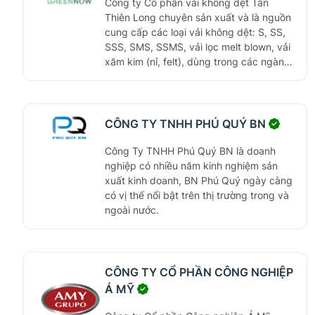
Công ty Cổ phần vải không dệt Tân
Thiên Long chuyên sản xuất và là nguồn
cung cấp các loại vải không dệt: S, SS,
SSS, SMS, SSMS, vải lọc melt blown, vải
xăm kim (nỉ, felt), dùng trong các ngành:
y tế, khẩu trang, công nghiệp may mặc,
giày da, lót ghế sofa, làm thảm lót sàn
nhà, văn phòng, sự kiện, hội nghị, sản
phẩm lót giày dép, trang trí nội thất xe
CÔNG TY TNHH PHÚ QUÝ BN
hơi.
Công Ty TNHH Phú Quý BN là doanh
nghiệp có nhiều năm kinh nghiệm sản
xuất kinh doanh, BN Phú Quý ngày càng
có vị thế nổi bật trên thị trường trong và
ngoài nước.
CÔNG TY CỔ PHẦN CÔNG NGHIỆP
Á MỸ