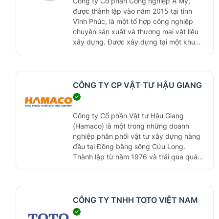
Công ty Cổ phần Công nghiệp Á Mỹ,
được thành lập vào năm 2015 tại tỉnh
Vĩnh Phúc, là một tổ hợp công nghiệp
chuyên sản xuất và thương mại vật liệu
xây dựng. Được xây dựng tại một khu
vực nổi tiếng với truyền thống gốm sứ, Á
Mỹ được sáng lập và điều hành bởi đội
ngũ lãnh đạo dày dạn kinh nghiệm, đã
từng dẫn dắt nhiều tập đoàn lớn trong
CÔNG TY CP VẬT TƯ HẬU GIANG
ngành.
Công ty Cổ phần Vật tư Hậu Giang
(Hamaco) là một trong những doanh
nghiệp phân phối vật tư xây dựng hàng
đầu tại Đồng bằng sông Cửu Long.
Thành lập từ năm 1976 và trải qua quá
trình phát triển bền vững, Hamaco đã
không ngừng mở rộng mạng lưới phân
phối, nâng cao chất lượng sản phẩm và
dịch vụ. Với đội ngũ chuyên nghiệp và hệ
CÔNG TY TNHH TOTO VIỆT NAM
thống quản lý đạt tiêu chuẩn ISO 9001,
Hamaco tự hào cung cấp những sản