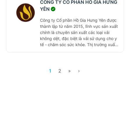
CÔNG TY CỔ PHẦN HỒ GIA HƯNG
măng mỗi năm. Vicem Hà Tiên không chỉ
YÊN
cung cấp sản phẩm chất lượng cao cho
nhiều công trình trọng điểm quốc gia mà
Công ty Cổ phần Hồ Gia Hưng Yên được
còn dẫn đầu trong việc áp dụng công
thành lập từ năm 2015, lĩnh vực sản xuất
nghệ xanh và các nhiên liệu thay thế,
chính là chuyên sản xuất các loại vải
nhằm bảo vệ môi trường và nâng cao
không dệt, đặc biệt là vải sử dụng cho y
hiệu quả sản xuất.
tế - chăm sóc sức khỏe. Thị trường xuất
khẩu chủ yếu của Công ty là các nước
Châu Âu, Nhật, Nga... ngoài ra còn xuất
sang các nước khác như: Mỹ, Úc và một
số nước trong khu vực Đông Nam Á.
1
2
»
›