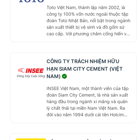
phẩm uy tín, chất lượng cao, góp phần
Toto Việt Nam, thành lập năm 2002, là
vào nhiều dự án trọng điểm quốc gia.
công ty 100% vốn nước ngoài thuộc tập
đoàn Toto Nhật Bản, nổi bật trong ngành
sản xuất thiết bị vệ sinh và đồ gốm sứ
cao cấp. Với phương châm cống hiến và
chân thành, Toto Việt Nam không chỉ
cung cấp sản phẩm đạt tiêu chuẩn chất
lượng Nhật Bản mà còn tích cực tham
gia các hoạt động bảo vệ môi trường và
CÔNG TY TRÁCH NHIỆM HỮU
giáo dục. Công ty cam kết không ngừng
HẠN SIAM CITY CEMENT (VIỆT
đổi mới và cải tiến để mang lại giá trị cao
NAM)
nhất cho người tiêu dùng, đồng thời
hướng đến phát triển bền vững và cải
INSEE Việt Nam, một thành viên của tập
thiện chất lượng sống trong cộng đồng.
đoàn Siam City Cement, là nhà sản xuất
hàng đầu trong ngành xi măng và quản
lý chất thải tại miền Nam Việt Nam. Ra
đời vào năm 1994 dưới cái tên Holcim
Việt Nam, INSEE đã nhanh chóng khẳng
định vị thế của mình với sự hiện diện tại
nhiều công trình quan trọng và khu dân