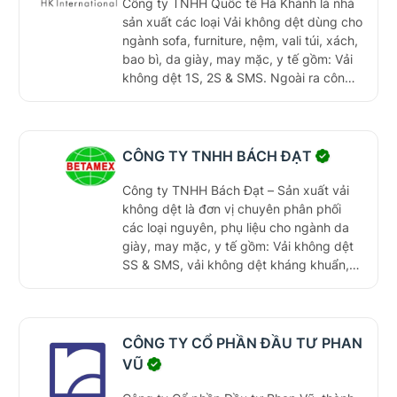
Công ty TNHH Quốc tế Hà Khánh là nhà
sản xuất các loại Vải không dệt dùng cho
ngành sofa, furniture, nệm, vali túi, xách,
bao bì, da giày, may mặc, y tế gồm: Vải
không dệt 1S, 2S & SMS. Ngoài ra công
ty còn cung cấp các loại Vải không dệt
chống cháy đạt tiêu chuẩn Anh, Mỹ và
EU.
CÔNG TY TNHH BÁCH ĐẠT
Công ty TNHH Bách Đạt – Sản xuất vải
không dệt là đơn vị chuyên phân phối
các loại nguyên, phụ liệu cho ngành da
giày, may mặc, y tế gồm: Vải không dệt
SS & SMS, vải không dệt kháng khuẩn,
vải lót tricot, vải cosmo, vải lót đế trung,
bao bì màng PP, PE... Công ty sản xuất
cung cấp số lượng lớn theo yêu cầu các
sản phẩm bộ quần áo, bảo hộ phòng
CÔNG TY CỔ PHẦN ĐẦU TƯ PHAN
dịch, kháng khuẩn, bộ quần áo phòng
VŨ
sạch, khẩu trang y tế.