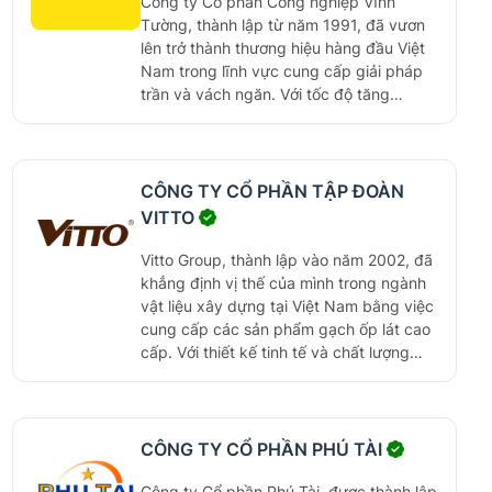
Công ty Cổ phần Công nghiệp Vĩnh
s
Tường, thành lập từ năm 1991, đã vươn
ả
lên trở thành thương hiệu hàng đầu Việt
n
x
Nam trong lĩnh vực cung cấp giải pháp
u
trần và vách ngăn. Với tốc độ tăng
ấ
trưởng ấn tượng và hệ thống quản lý sản
t
xuất đạt tiêu chuẩn quốc tế, Vĩnh Tường
,
tự hào là đơn vị tiên phong mang đến
k
những sản phẩm chất lượng cao, được
CÔNG TY CỔ PHẦN TẬP ĐOÀN
i
bảo hành 10 năm. Năm 2015, Vĩnh
n
VITTO
Tường gia nhập tập đoàn Saint-Gobain,
h
đánh dấu bước tiến quan trọng trong
d
Vitto Group, thành lập vào năm 2002, đã
o
hành trình phát triển bền vững và không
khẳng định vị thế của mình trong ngành
a
ngừng đổi mới.
vật liệu xây dựng tại Việt Nam bằng việc
n
cung cấp các sản phẩm gạch ốp lát cao
h
cấp. Với thiết kế tinh tế và chất lượng
v
vượt trội, Vitto không chỉ đáp ứng nhu
à
cầu xây dựng mà còn góp phần tạo nên
x
sự sang trọng và phong cách riêng cho
u
ấ
không gian sống. Được trang bị công
CÔNG TY CỔ PHẦN PHÚ TÀI
t
nghệ sản xuất hiện đại và một hệ thống
n
phân phối rộng khắp toàn quốc, Vitto
Công ty Cổ phần Phú Tài, được thành lập