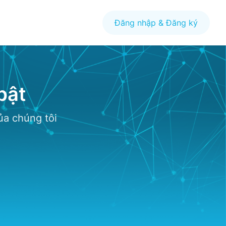
Đăng nhập & Đăng ký
bật
ủa chúng tôi