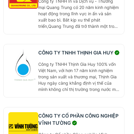
Công ty TNHH In và Dịch vụ - Thương
g
mại Quang Trung có 20 năm kinh nghiệm
t
hoạt động trong lĩnh vực in ấn và sản
ạ
xuất bao bì. Bắt kịp xu thế phát
i
triển,Quang Trung đã trở thành một trong
V
những doanh nghiệp tiên phong tại Việt
i
Nam gia nhập lĩnh vực sản xuất vải
ệ
không dệt và túi vải không dệt. Cung
t
N
cấp giải pháp thay thế bao bì dễ hư hại
CÔNG TY TNHH THỊNH GIA HUY
a
(nylon) bằng các sản phẩm vải tự hủy,
m
thân thiện với môi trường.
Công ty TNHH Thịnh Gia Huy 100% vốn
t
Việt Nam, với hơn 17 năm kinh nghiệm
r
trong sản xuất và thương mại, Thịnh Gia
o
Huy ngày càng khẳng định vị thế của
n
mình không chỉ thị trường trong nước mà
g
còn xuất khẩu sản phẩm.
l
ĩ
n
h
CÔNG TY CỔ PHẦN CÔNG NGHIỆP
v
VĨNH TƯỜNG
ự
c